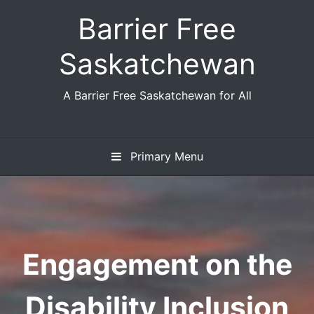
Skip
Barrier Free
to
content
Saskatchewan
A Barrier Free Saskatchewan for All
Primary Menu
Engagement on the
Disability Inclusion